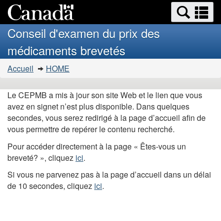
Search
Se
Passer
Version
and
a
au
HTML
menus
Conseil d'examen du prix des
contenu
simplifiée
m
médicaments brevetés
principal
Vous
Accueil
HOME
�tes
ici
Le CEPMB a mis à jour son site Web et le lien que vous
:
avez en signet n’est plus disponible. Dans quelques
secondes, vous serez redirigé à la page d’accueil afin de
vous permettre de repérer le contenu recherché.
Pour accéder directement à la page « Êtes-vous un
breveté? », cliquez
ici
.
Si vous ne parvenez pas à la page d’accueil dans un délai
de 10 secondes, cliquez
ici
.